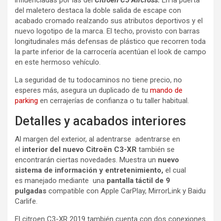
influenciadas por las del
Citroën C5 Aircross.
En la puerta
del maletero destaca la doble salida de escape con
acabado cromado realzando sus atributos deportivos y el
nuevo logotipo de la marca. El techo, provisto con barras
longitudinales más defensas de plástico que recorren toda
la parte inferior de la carrocería acentúan el look de campo
en este hermoso vehículo.
La seguridad de tu todocaminos no tiene precio, no
esperes más, asegura un duplicado de tu
mando de
parking
en cerrajerías de confianza o tu taller habitual.
Detalles y acabados interiores
Al margen del exterior, al adentrarse adentrarse en
el
interior del nuevo Citroën C3-XR
también se
encontrarán ciertas novedades. Muestra un
nuevo
sistema de información y entretenimiento,
el cual
es manejado mediante una
pantalla táctil de 9
pulgadas
compatible con Apple CarPlay, MirrorLink y Baidu
Carlife.
El citroen C3-XR 2019 también cuenta con dos conexiones