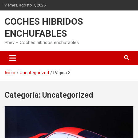
Saltar
viernes, agosto 7, 2026
al
contenido
COCHES HIBRIDOS
ENCHUFABLES
Phev – Coches hibridos enchufables
Inicio
Uncategorized
Página 3
Categoría:
Uncategorized