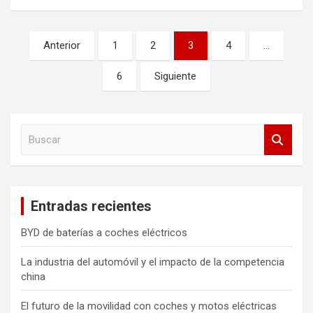
Navegación
Anterior
1
2
3
4
…
de
6
Siguiente
entradas
B
u
s
c
a
Entradas recientes
r
BYD de baterías a coches eléctricos
La industria del automóvil y el impacto de la competencia
china
El futuro de la movilidad con coches y motos eléctricas